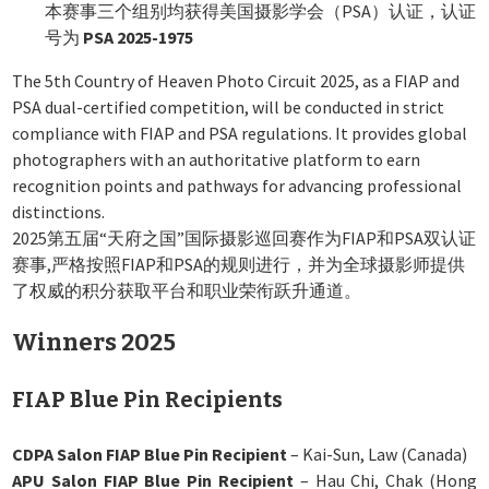
本赛事三个组别均获得美国摄影学会（PSA）认证，认证
号为
PSA 2025-1975
The 5th Country of Heaven Photo Circuit 2025, as a FIAP and
PSA dual-certified competition, will be conducted in strict
compliance with FIAP and PSA regulations. It provides global
photographers with an authoritative platform to earn
recognition points and pathways for advancing professional
distinctions.
2025第五届“天府之国”国际摄影巡回赛作为FIAP和PSA双认证
赛事,严格按照FIAP和PSA的规则进行，并为全球摄影师提供
了权威的积分获取平台和职业荣衔跃升通道。
Winners 2025
FIAP Blue Pin Recipients
CDPA Salon FIAP Blue Pin Recipient
– Kai-Sun, Law (Canada)
APU Salon FIAP Blue Pin Recipient
– Hau Chi, Chak (Hong